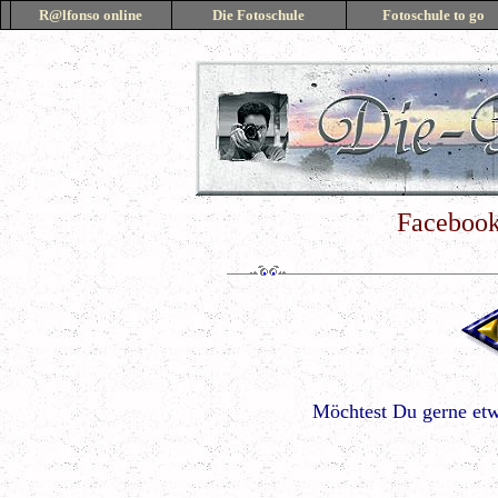
R@lfonso onlin
e
Die F
o
toschule
F
o
toschule to go
Facebook
Möchtest Du gerne etw