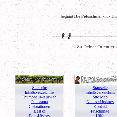
beginnt
Die Fotoschule
, klick Di
Zu Deiner Orientieru
Startseite
Startseite
Inhaltsverzeichnis
Inhaltsverzeichnis
Thumbnails-Auswahl
Site Map
Panorama
Neues / Updates
Colorationen
Kontakt
Best of
Frischlinge
Foto-History
Hilfe