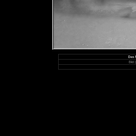
Das 
Bild |