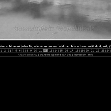
Meer schimmert jeden Tag wieder anders und wirkt auch in schwarzweiß einzigartig (2
1
|
2
|
3
|
4
|
5
|
6
|
7
|
8
|
9
|
10
|
11
|
12
|
13
|
14
|
15
|
16
|
17
|
18
|
19
|
20
|
21
|
22
|
23
|
24
|
Anzahl Bilder:
62
|
Startseite Egmond aan Zee
|
Impressum
|
Hilfe