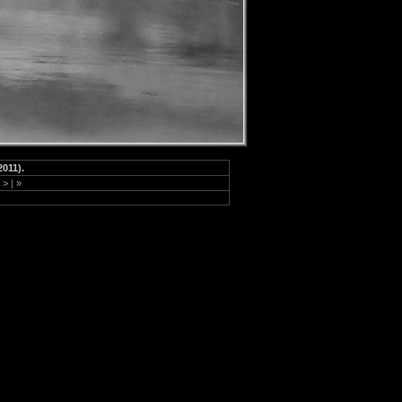
011).
>
|
»